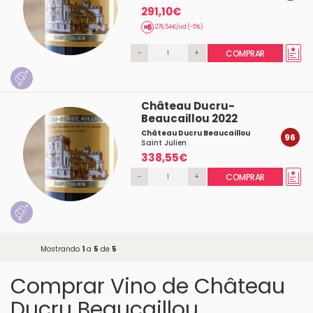
291,10€
276,54€/ud (-5%)
-
+
COMPRAR
Château Ducru-
Beaucaillou 2022
Château Ducru Beaucaillou
96
Saint Julien
338,55€
-
+
COMPRAR
Mostrando
1
a
5
de
5
Comprar Vino de Château
Ducru Beaucaillou