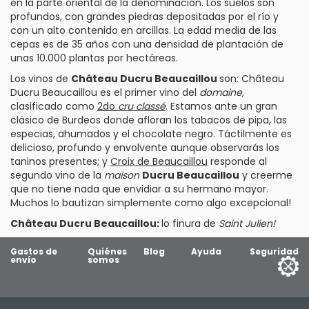
en la parte oriental de la denominación. Los suelos son
profundos, con grandes piedras depositadas por el río y
con un alto contenido en arcillas. La edad media de las
cepas es de 35 años con una densidad de plantación de
unas 10.000 plantas por hectáreas.
Los vinos de
Château Ducru Beaucaillou
son:
Château
Ducru Beaucaillou
es el primer vino del
domaine,
clasificado como
2do
cru classé
. Estamos ante un gran
clásico de
Burdeos
donde afloran los tabacos de pipa, las
especias, ahumados y el chocolate negro. Táctilmente es
delicioso, profundo y envolvente aunque observarás los
taninos presentes; y
Croix de Beaucaillou
responde al
segundo vino de la
maison
Ducru Beaucaillou
y creerme
que no tiene nada que envidiar a su hermano mayor.
Muchos lo bautizan simplemente como algo excepcional!
Château Ducru Beaucaillou:
lo finura de
Saint Julien!
Gastos de
Quiénes
Blog
Ayuda
Seguridad
envío
somos