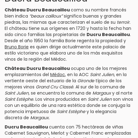
Château Ducru Beaucaillou
como su nombre francés
bien indica
“beaux cailloux”
significa buenas y grandes
piedras, las mismas que caracterizan el suelo de su
terroir.
El château tiene sus orígenes en 1720 y hasta la fecha han
sido cinco familias las propietarias de
Ducru Beaucaillou
.
Desde el año 1950 la familia Borie regenta la propiedad y
Bruno Borie
es quien dirige actualmente este palacio de
estilo victoriano que elabora uno de los más exquisitos
vinos de la región del Médoc.
Château Ducru Beaucaillou
ocupa uno de los mejores
emplazamientos del
Médoc
, en la
AOC
Saint Julien
, en la
vertiente oeste del estuario de la
Gironde
típico de los
mejores vinos
Grand Cru Classé
. Al sur de la comuna de
Saint Julien,
se encuentra la comuna de
Margaux
y al norte
Saint Estèphe
.
Los vinos producidos en
Saint Julien
son vinos
con un equilibrio de una rara estética donde se conjuga la
potencia impetuosa de
Saint Estèphe
y la elegancia
discreta de
Margaux.
Ducru Beaucaillou
cuenta con 75 hectáreas de viñas
Cabernet Sauvignon
,
Merlot
y
Cabernet Franc
emplazadas