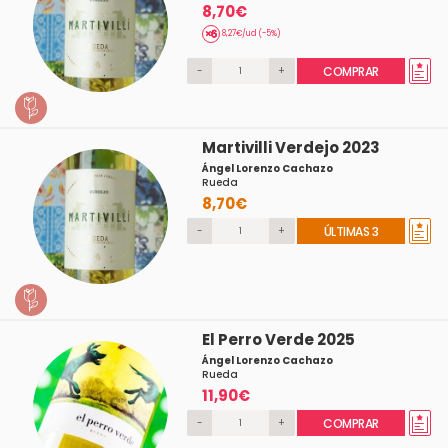
8,70€
8,27€/ud (-5%)
-
+
COMPRAR
Martivilli Verdejo 2023
Ángel Lorenzo Cachazo
Rueda
8,70€
-
+
ÚLTIMAS 3
El Perro Verde 2025
Ángel Lorenzo Cachazo
Rueda
11,90€
-
+
COMPRAR