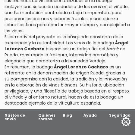
Las técnicas de vinificación utilizadas en la bodega
incluyen una selección cuidadosa de las uvas en el viñedo,
una fermentación controlada a baja temperatura para
preservar los aromas y sabores frutales, y una crianza
sobre lías finas para aportar mayor cuerpo y complejidad a
los vinos.
El leitmotiv del proyecto es la búsqueda constante de la
excelencia y la autenticidad. Los vinos de la bodega
Ángel
Lorenzo Cachazo
buscan ser un reflejo fiel del
terroir
de
Rueda, mostrando la frescura, intensidad aromática y
elegancia que caracteriza a la variedad Verdejo.
En resumen, la bodega
Ángel Lorenzo Cachazo
es un
referente en la denominación de origen Rueda, gracias a
su compromiso con la calidad, la tradición y la innovación
en la elaboración de vinos blancos. Su historia, ubicación
privilegiada, y una filosofía de trabajo basada en el respeto
al viñedo y al entorno natural, hacen de esta bodega un
destacado ejemplo de la viticultura española.
Gastos de
Quiénes
Blog
Ayuda
Seguridad
envío
somos