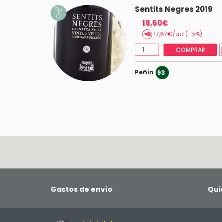
Sentits Negres 2019
18,60€
17,67€/ud (-5%)
COMPRAR
Peñin
93
Gastos de envío
Qui