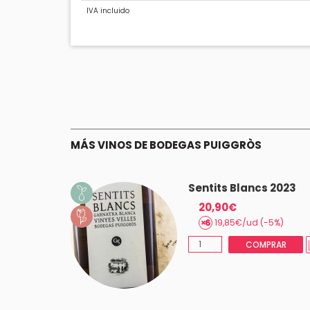
IVA incluido
MÁS VINOS DE BODEGAS PUIGGRÒS
Sentits Blancs 2023
20,90€
(-5%)
19,85€/ud (-5%)
MPRAR
COMPRAR