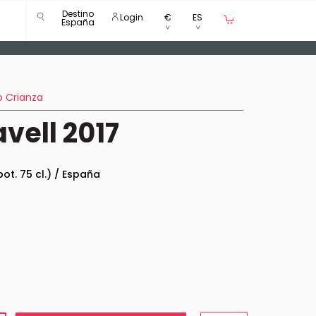
Destino
Login
€
ES
España
o Crianza
vell 2017
bot. 75 cl.) / España