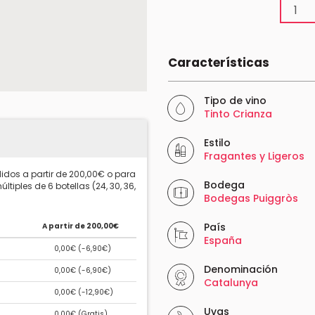
Características
Tipo de vino
Tinto Crianza
Estilo
Fragantes y Ligeros
idos a partir de 200,00€ o para
Bodega
ltiples de 6 botellas (24, 30, 36,
Bodegas Puiggròs
País
A partir de 200,00€
España
0,00€ (
-6,90€
)
Denominación
0,00€ (
-6,90€
)
Catalunya
0,00€ (
-12,90€
)
Uvas
0,00€ (
Gratis
)