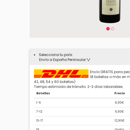
Selecciona tu país:
Envío a España Peninsular
Envío GRATIS para ped
18 botellas o más en mú
42, 48, 54 y 60 botellas)
Tiempo estimado de tránsito: 2-3 días laborables.
Botellas
Precio
1-6
6,90€
7-12
6,90€
13-17
12,90€
18
Gratis