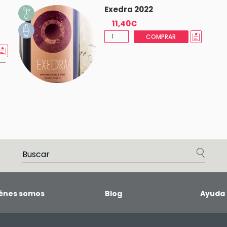
Exedra 2022
11,40€
COMPRAR
énes somos
Blog
Ayuda