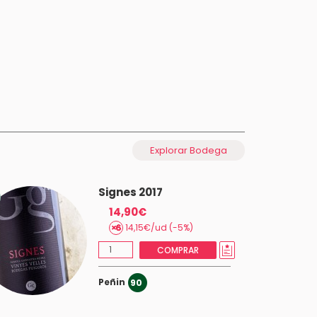
Explorar Bodega
Signes 2017
14,90€
14,15€/ud (-5%)
COMPRAR
Peñin
90