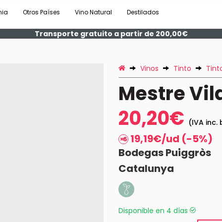
nia
Otros Países
Vino Natural
Destilados
Transporte gratuito a partir de 200,00€
Vinos
Tinto
Tint
Mestre Vila
20,20€
(IVA inc. 
19,19€/ud (-5%)
Bodegas Puiggròs
Catalunya
Disponible en 4 días