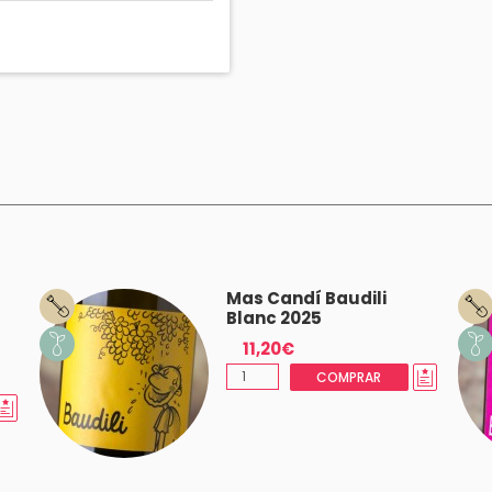
Mas Candí Baudili
Blanc 2025
11,20€
COMPRAR