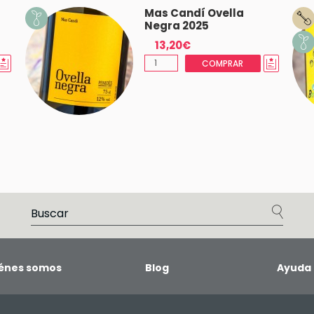
Mas Candí Ovella
Negra 2025
13,20€
COMPRAR
énes somos
Blog
Ayuda