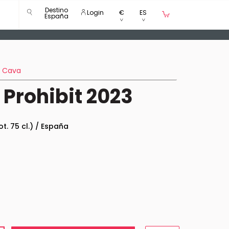
Destino
Login
€
ES
España
Cava
Prohibit 2023
ot. 75 cl.) / España