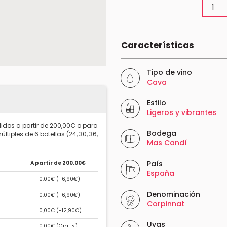
Características
Tipo de vino
Cava
Estilo
Ligeros y vibrantes
idos a partir de 200,00€ o para
Bodega
ltiples de 6 botellas (24, 30, 36,
Mas Candí
País
A partir de 200,00€
España
0,00€ (
-6,90€
)
Denominación
0,00€ (
-6,90€
)
Corpinnat
0,00€ (
-12,90€
)
Uvas
0,00€ (
Gratis
)