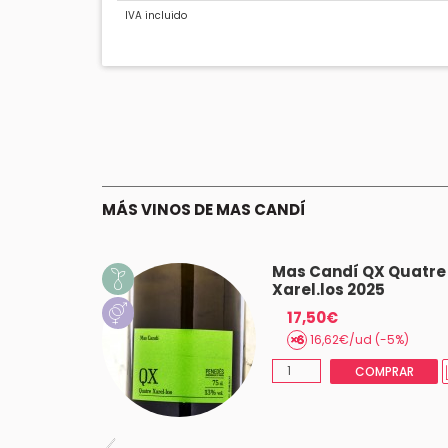
IVA incluido
MÁS VINOS DE MAS CANDÍ
ndomable
Mas Candí QX Quatre
2018
Xarel.los 2025
17,50€
 (-5%)
16,62€/ud (-5%)
MPRAR
COMPRAR