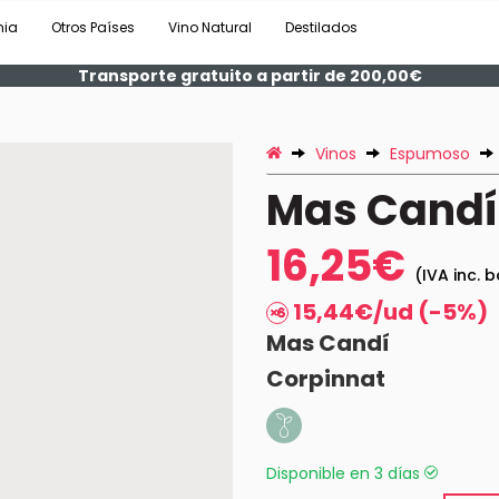
nia
Otros Países
Vino Natural
Destilados
Transporte gratuito a partir de 200,00€
Vinos
Espumoso
Mas Candí 
16,25€
(IVA inc. b
15,44€/ud (-5%)
Mas Candí
Corpinnat
Disponible en 3 días