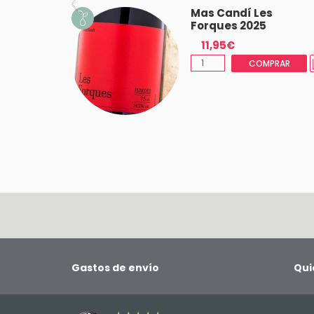
abories
Mas Candí Les
Forques 2025
11,95€
MPRAR
COMPRAR
Gastos de envío
Qui