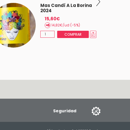
Mas Candí A La Borina
2024
15,60€
14,82€/ud (-5%)
COMPRAR
Seguridad