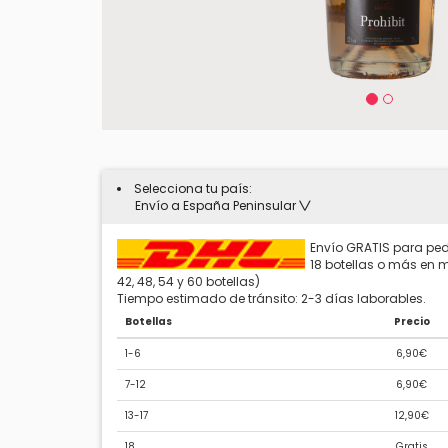
Selecciona tu país:
Envío a España Peninsular
Envío GRATIS para ped
18 botellas o más en mú
42, 48, 54 y 60 botellas)
Tiempo estimado de tránsito: 2-3 días laborables.
Botellas
Precio
1-6
6,90€
7-12
6,90€
13-17
12,90€
18
Gratis