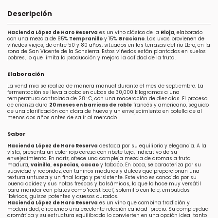
Descripción
Hacienda López de Haro Reserva
es un vino clásico de la
Rioja
, elaborado
con una mezcla de 85%
Tempranillo
y 15%
Graciano
. Las uvas provienen de
viñedos viejos, de entre 50 y 80 años, situados en las terrazas del río Ebro, en la
zona de San Vicente de la Sonsierra. Estos viñedos están plantados en suelos
pobres, lo que limita la producción y mejora la calidad de la fruta.
Elaboración
La vendimia se realiza de manera manual durante el mes de septiembre. La
fermentación se lleva a cabo en cubas de 30,000 kilogramos a una
temperatura controlada de 28 ºC, con una maceración de diez días. El proceso
de crianza dura
20 meses en barricas de roble
francés y americano, seguido
de una clarificación con clara de huevo y un envejecimiento en botella de al
menos dos años antes de salir al mercado.
Sabor
Hacienda López de Haro Reserva
destaca por su equilibrio y elegancia. A la
vista, presenta un color rojo cereza con ribete teja, indicativo de su
envejecimiento. En nariz, ofrece una compleja mezcla de aromas a fruta
madura,
vainilla
,
especias
,
cacao
y tabaco. En boca, se caracteriza por su
suavidad y redondez, con taninos maduros y dulces que proporcionan una
textura untuosa y un final largo y persistente. Este vino es conocido por su
buena acidez y sus notas frescas y balsámicas, lo que lo hace muy versátil
para maridar con platos como 'roast beef', solomillo con foie, embutidos
ibéricos, guisos potentes y quesos curados.
Hacienda López de Haro Reserva
es un vino que combina tradición y
modernidad, ofreciendo una excelente relación calidad-precio. Su complejidad
aromática y su estructura equilibrada lo convierten en una opción ideal tanto