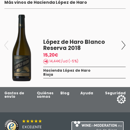
Más vinos de Hacienda López de Haro
López de Haro Blanco
Reserva 2018
15,20€
14,44€/ud (-5%)
Hacienda López de Haro
Rioja
Gastos de
Quiénes
Blog
Ayuda
Seguridad
envío
somos
★★★★★
EXCELENTE