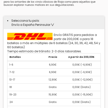
para los amantes de los vinos clásicos de Rioja como para aquellos que
buscan explorar nuevos matices en sus degustaciones.
Selecciona tu país:
Envío a España Peninsular
Envío GRATIS para pedidos a
partir de 200,00€ o para 18
botellas o más en múltiples de 6 botellas (24, 30, 36, 42, 48, 54 y
60 botellas)
Tiempo estimado de tránsito: 2-3 días laborables.
Botellas
Precio
A partir de 200,00€
1-6
6,90€
0,00€ (
-6,90€
)
7-12
6,90€
0,00€ (
-6,90€
)
13-17
12,90€
0,00€ (
-12,90€
)
18
Gratis
0,00€ (
Gratis
)
19-23
15,90€
0,00€ (
-15,90€
)
24
Gratis
0,00€ (
Gratis
)