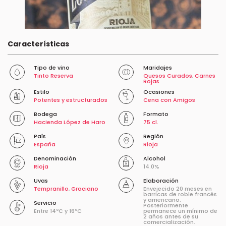
Características
Tipo de vino
Maridajes
Tinto Reserva
Quesos Curados
,
Carnes
Rojas
Estilo
Ocasiones
Potentes y estructurados
Cena con Amigos
Bodega
Formato
Hacienda López de Haro
75 cl.
País
Región
España
Rioja
Denominación
Alcohol
Rioja
14.0%
Uvas
Elaboración
Tempranillo
,
Graciano
Envejecido 20 meses en
barricas de roble francés
y americano.
Servicio
Posteriormente
Entre 14ºC y 16ºC
permanece un mínimo de
2 años antes de su
comercialización.