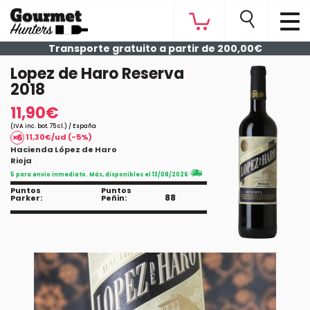
Transporte gratuito a partir de 200,00€
Lopez de Haro Reserva
2018
11,90€
(IVA inc. bot. 75 cl.) / España
11,30€/ud (-5%)
Hacienda López de Haro
Rioja
5 para envío inmediato. Más, disponibles el 13/08/2026
Puntos
Puntos
88
Parker:
Peñin: