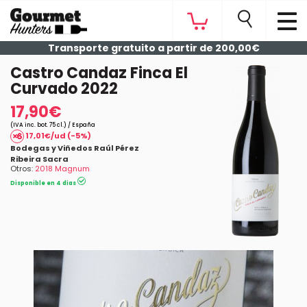
Transporte gratuito a partir de 200,00€
Castro Candaz Finca El
Curvado 2022
17,90€
(IVA inc. bot. 75 cl.) / España
17,01€/ud (-5%)
Bodegas y Viñedos Raúl Pérez
Ribeira Sacra
Otros:
2018 Magnum
Disponible en 4 días