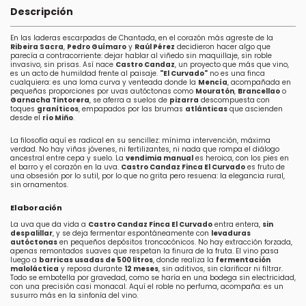
Descripción
En las laderas escarpadas de Chantada, en el corazón más agreste de la
Ribeira Sacra
,
Pedro Guímaro
y
Raúl Pérez
decidieron hacer algo que
parecía a contracorriente: dejar hablar al viñedo sin maquillaje, sin roble
invasivo, sin prisas. Así nace
Castro Candaz
, un proyecto que más que vino,
es un acto de humildad frente al paisaje.
"El Curvado"
no es una finca
cualquiera: es una loma curva y venteada donde la
Mencía
, acompañada en
pequeñas proporciones por uvas autóctonas como
Mouratón
,
Brancellao
o
Garnacha Tintorera
, se aferra a suelos de
pizarra
descompuesta con
toques
graníticos
, empapados por las brumas
atlánticas
que ascienden
desde el
río Miño
.
La filosofía aquí es radical en su sencillez: mínima intervención, máxima
verdad. No hay viñas jóvenes, ni fertilizantes, ni nada que rompa el diálogo
ancestral entre cepa y suelo. La
vendimia manual
es heroica, con los pies en
el barro y el corazón en la uva.
Castro Candaz Finca El Curvado
es fruto de
una obsesión por lo sutil, por lo que no grita pero resuena: la elegancia rural,
sin ornamentos.
Elaboración
La uva que da vida a
Castro Candaz Finca El Curvado
entra entera,
sin
despalillar
, y se deja fermentar espontáneamente con
levaduras
autóctonas
en pequeños depósitos troncocónicos. No hay extracción forzada,
apenas remontados suaves que respetan la finura de la fruta. El vino pasa
luego a
barricas usadas de 500 litros
, donde realiza la
fermentación
maloláctica
y reposa durante
12 meses
, sin aditivos, sin clarificar ni filtrar.
Todo se embotella por gravedad, como se haría en una bodega sin electricidad,
con una precisión casi monacal. Aquí el roble no perfuma, acompaña: es un
susurro más en la sinfonía del vino.