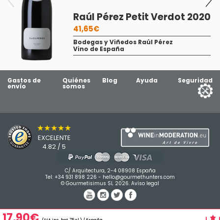
Raúl Pérez Petit Verdot 2020
41,65€
Bodegas y Viñedos Raúl Pérez
Vino de España
Gastos de
Quiénes
Blog
Ayuda
Seguridad
envío
somos
★★★★★
EXCELENTE
4.82 / 5
C/ Arquitectura, 2-4 08908 España
Tel:
+34 931 898 226
-
hello@gourmethunters.com
© Gourmetisimus SL 2026.
Avíso legal
17,90€