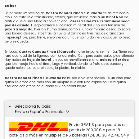
Sabor
La primera impresión de
Castro Candaz Finca El Curvado
es de terciopelo
frío: una fruta roja translúcida, etérea, que recuerda más a un
Pinot Noir
de
altitud que a una Mencía convencional.
Cereza silvestre
,
frambuesa seca
,
piel de ciruela
. Luego aparece el corazón mineral del vino, esa tensión de
pizarra mojada
, hierro y humo tenue, como si uno caminara descalzo sobre
una ladera de esquistos tras la lluvia. El tanino es finísimo, de grano casi
imperceptible, pero firme, envolviendo un cuerpo fluido, nervioso, que no pesa
pero se queda.
En boca,
Castro Candaz Finca El Curvado
no se impone, se insinúa. Tiene esa
rara cualidad de la ligereza con fondo: entra fácil, pero cada sorbo pide silencio.
Hay notas de
hoja de laurel
, un eco de
tomillo seco
, una
acidez eléctrica
que lo empuja hacia el final, largo y vertical, donde la fruta desaparece y
queda solo el paisaje: el suelo, la piedra, la niebla.
Castro Candaz Finca El Curvado
no busca aplausos fáciles. Es un vino para
quien se emociona más con un suspiro que con una explosión. Para quien
escucha con atención cuando el vino habla bajito.
Selecciona tu país:
Envío a España Peninsular
Envío GRATIS para pedidos a
partir de 200,00€ o para 18
botellas o más en múltiples de 6 botellas (24, 30, 36, 42, 48, 54 y