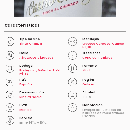
Características
Tipo de vino
Maridajes
Tinto Crianza
Quesos Curados
,
Carnes
Rojas
Estilo
Ocasiones
Afrutados y jugosos
Cena con Amigos
Bodega
Formato
Bodegas y Viñedos Raúl
75 cl.
Pérez
País
Región
España
Galicia
Denominación
Alcohol
Ribeira Sacra
13.0%
Uvas
Elaboración
Mencía
Envejecido 12 meses en
barricas de roble francés
usadas.
Servicio
Entre 14ºC y 16ºC