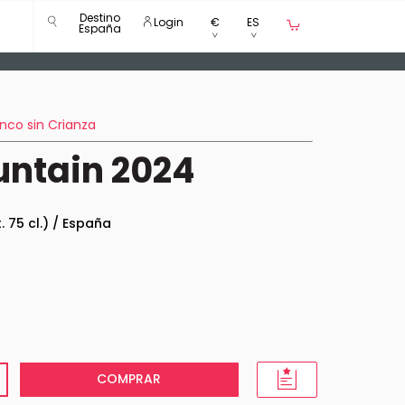
Destino
Login
€
ES
España
anco sin Crianza
untain 2024
t. 75 cl.) / España
COMPRAR