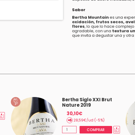
Sabor
Bertha Mountain
es una experi
oxidación, frutos secos, ave
flores
, lo que lo hace complejo
agradable, con una
textura u
que invita a degustar una y otra
Bertha Siglo XXI Brut
Nature 2019
30,10€
28,59€/ud (-5%)
COMPRAR