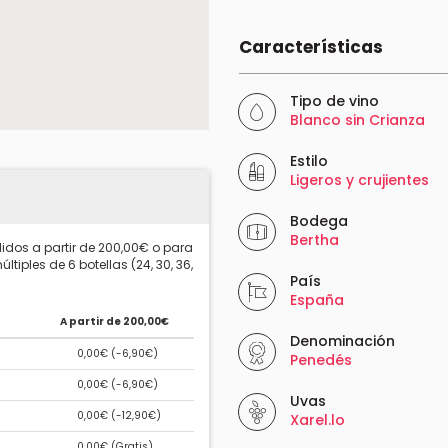
Características
Tipo de vino
Blanco sin Crianza
Estilo
Ligeros y crujientes
Bodega
Bertha
idos a partir de 200,00€ o para
ltiples de 6 botellas (24, 30, 36,
País
España
A partir de 200,00€
Denominación
0,00€ (
-6,90€
)
Penedés
0,00€ (
-6,90€
)
Uvas
0,00€ (
-12,90€
)
Xarel.lo
0,00€ (
Gratis
)