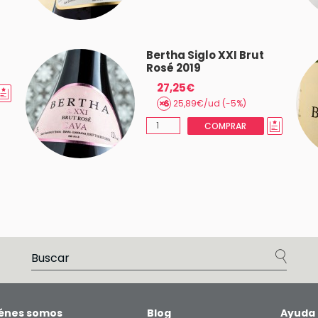
Bertha Siglo XXI Brut
Rosé 2019
27,25€
25,89€/ud (-5%)
COMPRAR
énes somos
Blog
Ayuda