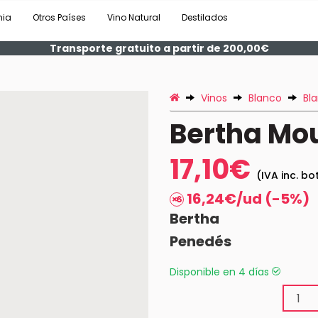
nia
Otros Países
Vino Natural
Destilados
Transporte gratuito a partir de 200,00€
Vinos
Blanco
Bl
Bertha Mo
17,10€
(IVA inc. bo
16,24€/ud (-5%)
Bertha
Penedés
Disponible en 4 días