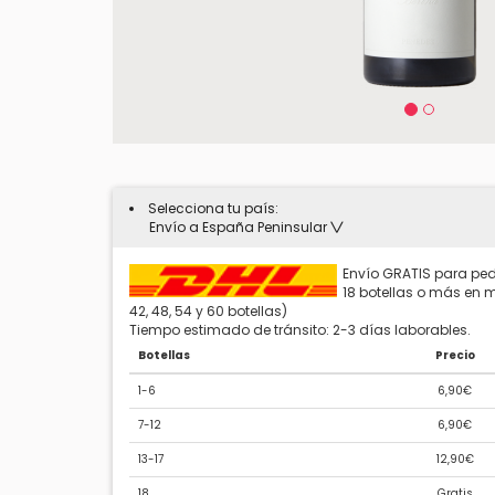
Selecciona tu país:
Envío a España Peninsular
Envío GRATIS para ped
18 botellas o más en mú
42, 48, 54 y 60 botellas)
Tiempo estimado de tránsito: 2-3 días laborables.
Botellas
Precio
1-6
6,90€
7-12
6,90€
13-17
12,90€
18
Gratis