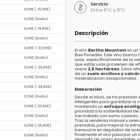
Servicio
0,00€ (
-15,90€
)
Entre 6ºC y 8ºC
0,00€ (
Gratis
)
0,00€ (
-19,80€
)
Descripción
0,00€ (
Gratis
)
0,00€ (
-22,90€
)
El vino
Bertha Mountain
es un 
Baix Penedés. Este vino blanco
0,00€ (
Gratis
)
uvas, específicamente de la v
que estas uvas provienen de v
0,00€ (
-26,90€
)
sobre
2,5 hectáreas
. Estos v
de un
suelo arcilloso y calcá
0,00€ (
Gratis
)
mineralización excepcionales.
0,00€ (
-28,90€
)
Elaboración
0,00€ (
Gratis
)
Desde el inicio, se ha prestado 
inteligentes para garantizar la
mantenido un
enfoque ecológ
0,00€ (
-33,90€
)
prioridad a la sostenibilidad de
han tratado con sumo cuidado.
0,00€ (
Gratis
)
Tras la vendimia manual y selec
prensarla, para mejorar la extra
0,00€ (
-35,90€
)
transcurre en depósitos de ace
Finalmente el vino pasa por un 
0,00€ (
Gratis
)
depósito de acero inoxidable, 