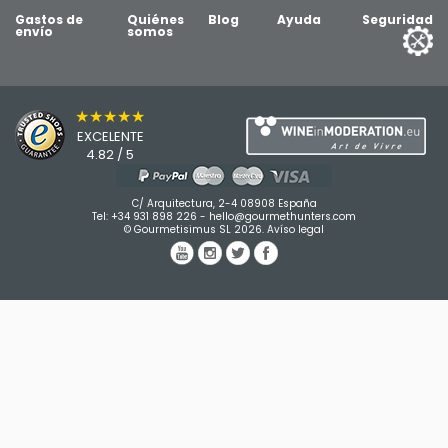
Gastos de
Quiénes
Blog
Ayuda
Seguridad
envío
somos
★★★★★
EXCELENTE
4.82 / 5
C/ Arquitectura, 2-4 08908 España
Tel:
+34 931 898 226
-
hello@gourmethunters.com
© Gourmetisimus SL 2026.
Avíso legal