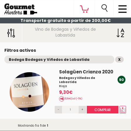
Transporte gratuito a partir de 200,00€
Vino de Bodegas y Viñedos de
Labastida
Filtros activos
Bodega Bodegas y Viñedos de Labastida
X
Solagüen Crianza 2020
Bodegas y Viñedos de
90
Labastida
Rioja
9,30€
8,84€/ud (-5%)
-
+
COMPRAR
Mostrando
1
a
1
de
1