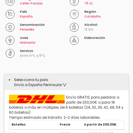
Celler Pardas
75 cl.
País
Región
España
Cataluña
Denominación
Alcohol
Penedés
12.5%
Uvas
Elaboración
Malvasía
Servicio
Entre 6ºC y 8ºC
Selecciona tu país:
Envío a España Peninsular
Envío GRATIS para pedidos a
partir de 200,00€ o para 18
botellas o más en múltiples de 6 botellas (24, 30, 36, 42, 48, 54 y
60 botellas)
Tiempo estimado de tránsito: 2-3 días laborables.
Botellas
Precio
A partir de 200,00€