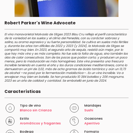
Robert Parker's Wine Advocate
El vino monovarietal Malvasía de Sitges 2023 Blau Cru refleja el perfil característico
de la variedad en los suelos y el clima del Penedès, con su carácter sabroso y
salino, su aroma expresivo y su fuerte personalidad. Se cultiva en suelos más fértiles
y, durante los años tan difíciles de 2022 y 2023 (y 2024), la Malvasía de Sitges se
comportó muy bien. En 2023, el segundo año de sequía, resistió aún mejor, por lo
que hay más vino y es más completo. No fue solo la falta de agua, sino también las
olas de calor consecutivas. Son de los pocos que podan corto; y producen un poco
menos, pero la maduración es más homogénea. Este vino presenta una frescura
increíble teniendo en cuenta el año y las duras condiciones mediterráneas, como lo
demuestran un pH de 3,02, más de ocho gramos de ácido tartárico y aún un 13,73
de alcohol —no pasó por la fermentación maloláctica—. Es un vino increíble. Va a
envejecer muy bien en botella. Se han producido 10 384 botellas y 206 magnums.
2023 es un año de calidad y cantidad. Se embotelló en junio de 2024.
Características
Tipo de vino
Maridajes
Blanco sin Crianza
Sushi
Estilo
Ocasiones
Aromáticos y fragantes
Aperitivo
Bodega
Formato