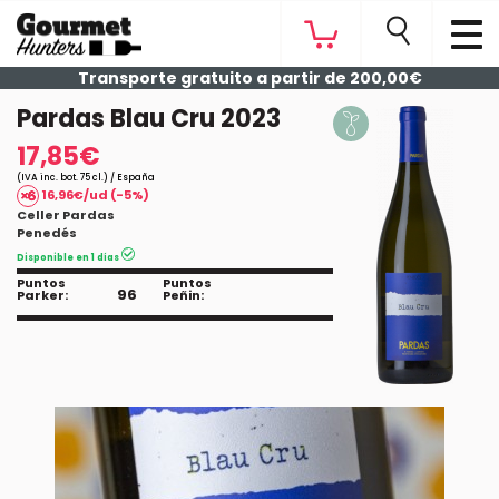
Transporte gratuito a partir de 200,00€
Pardas Blau Cru 2023
17,85€
(IVA inc. bot. 75 cl.) / España
16,96€/ud (-5%)
Celler Pardas
Penedés
Disponible en 1 días
Puntos
Puntos
96
Parker:
Peñin: