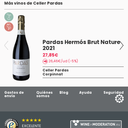
Más vinos de Celler Pardas
Pardas Hermós Brut Nature
2021
27,85€
26,46€/ud (-5%)
Celler Pardas
Corpinnat
Gastos de
Quiénes
Blog
Ayuda
Seguridad
envío
somos
★★★★★
EXCELENTE