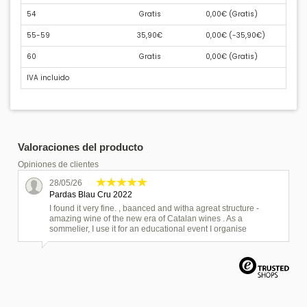
54
Gratis
0,00€ (
Gratis
)
55-59
35,90€
0,00€ (
-35,90€
)
60
Gratis
0,00€ (
Gratis
)
IVA incluido
Valoraciones del producto
Opiniones de clientes
28/05/26
Pardas Blau Cru 2022
I found it very fine. , baanced and witha agreat structure -
amazing wine of the new era of Catalan wines . As a
sommelier, I use it for an educational event I organise