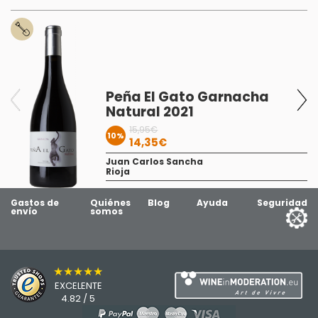
Peña El Gato Garnacha
Natural 2021
1
15,95€
10%
14,35€
Juan Carlos Sancha
Rioja
Gastos de
Quiénes
Blog
Ayuda
Seguridad
envío
somos
★★★★★
EXCELENTE
4.82 / 5