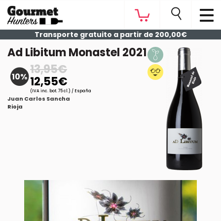
Transporte gratuito a partir de 200,00€
Ad Libitum Monastel 2021
13,95€
10%
12,55€
(IVA inc. bot. 75 cl.) / España
Juan Carlos Sancha
Rioja