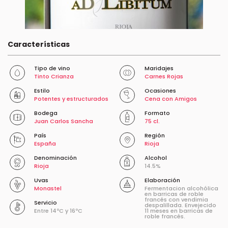
Características
Tipo de vino
Maridajes
Tinto Crianza
Carnes Rojas
Estilo
Ocasiones
Potentes y estructurados
Cena con Amigos
Bodega
Formato
Juan Carlos Sancha
75 cl.
País
Región
España
Rioja
Denominación
Alcohol
Rioja
14.5%
Uvas
Elaboración
Monastel
Fermentacion alcohólica
en barricas de roble
francés con vendimia
Servicio
despalillada. Envejecido
Entre 14ºC y 16ºC
11 meses en barricas de
roble francés.