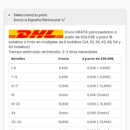
Selecciona tu país:
Envío a España Peninsular
Envío GRATIS para pedidos a
partir de 200,00€ o para 18
botellas o más en múltiples de 6 botellas (24, 30, 36, 42, 48, 54 y
60 botellas)
Tiempo estimado de tránsito: 2-3 días laborables.
Botellas
Precio
A partir de 200,00€
1-6
6,90€
0,00€ (
-6,90€
)
7-12
6,90€
0,00€ (
-6,90€
)
13-17
12,90€
0,00€ (
-12,90€
)
18
Gratis
0,00€ (
Gratis
)
19-23
15,90€
0,00€ (
-15,90€
)
24
Gratis
0,00€ (
Gratis
)
25-29
19,80€
0,00€ (
-19,80€
)