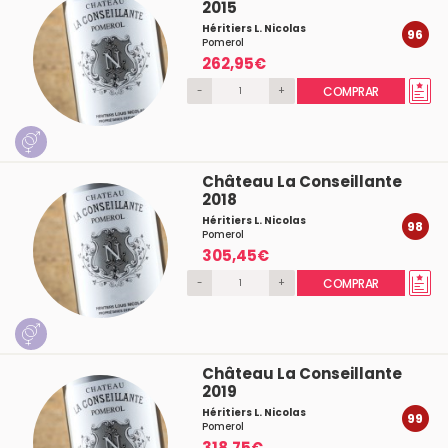
2015
Héritiers L. Nicolas
96
Pomerol
262,95€
-
+
COMPRAR
Château La Conseillante
2018
Héritiers L. Nicolas
98
Pomerol
305,45€
-
+
COMPRAR
Château La Conseillante
2019
Héritiers L. Nicolas
99
Pomerol
318,75€