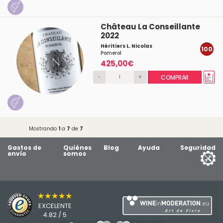
Château La Conseillante
2022
Héritiers L. Nicolas
100
Pomerol
425,00€
-
+
COMPRAR
Mostrando
1
a
7
de
7
Gastos de
Quiénes
Blog
Ayuda
Seguridad
envío
somos
★★★★★
EXCELENTE
4.82 / 5