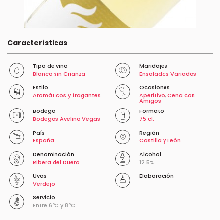
Características
Tipo de vino
Maridajes
Blanco sin Crianza
Ensaladas Variadas
Estilo
Ocasiones
Aromáticos y fragantes
Aperitivo
,
Cena con
Amigos
Bodega
Formato
Bodegas Avelino Vegas
75 cl.
País
Región
España
Castilla y León
Denominación
Alcohol
Ribera del Duero
12.5%
Uvas
Elaboración
Verdejo
Servicio
Entre 6ºC y 8ºC