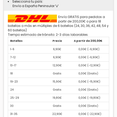
Selecciona tu país:
Envío a España Peninsular
Envío GRATIS para pedidos a
partir de 200,00€ o para 18
botellas o más en múltiples de 6 botellas (24, 30, 36, 42, 48, 54 y
60 botellas)
Tiempo estimado de tránsito: 2-3 días laborables.
Botellas
Precio
A partir de 200,00€
1-6
6,90€
0,00€ (
-6,90€
)
7-12
6,90€
0,00€ (
-6,90€
)
13-17
12,90€
0,00€ (
-12,90€
)
18
Gratis
0,00€ (
Gratis
)
19-23
15,90€
0,00€ (
-15,90€
)
24
Gratis
0,00€ (
Gratis
)
25-29
19,80€
0,00€ (
-19,80€
)
30
Gratis
0,00€ (
Gratis
)
31-35
22,90€
0,00€ (
-22,90€
)