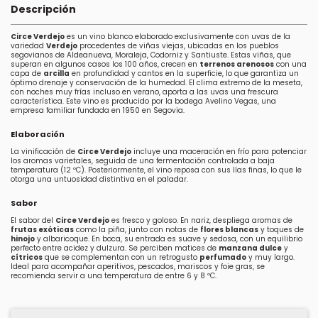
Descripción
Circe Verdejo
es un vino blanco elaborado exclusivamente con uvas de la
variedad
Verdejo
procedentes de viñas viejas, ubicadas en los pueblos
segovianos de Aldeanueva, Moraleja, Codorniz y Santiuste. Estas viñas, que
superan en algunos casos los 100 años, crecen en
terrenos arenosos
con una
capa de
arcilla
en profundidad y cantos en la superficie, lo que garantiza un
óptimo drenaje y conservación de la humedad. El clima extremo de la meseta,
con noches muy frías incluso en verano, aporta a las uvas una frescura
característica. Este vino es producido por la bodega Avelino Vegas, una
empresa familiar fundada en 1950 en Segovia.
Elaboración
La vinificación de
Circe Verdejo
incluye una maceración en frío para potenciar
los aromas varietales, seguida de una fermentación controlada a baja
temperatura (12 ºC). Posteriormente, el vino reposa con sus lías finas, lo que le
otorga una untuosidad distintiva en el paladar.
Sabor
El sabor del
Circe Verdejo
es fresco y goloso. En nariz, despliega aromas de
frutas exóticas
como la piña, junto con notas de
flores blancas
y toques de
hinojo
y albaricoque. En boca, su entrada es suave y sedosa, con un equilibrio
perfecto entre acidez y dulzura. Se perciben matices de
manzana dulce
y
cítricos
que se complementan con un retrogusto
perfumado
y muy largo.
Ideal para acompañar aperitivos, pescados, mariscos y foie gras, se
recomienda servir a una temperatura de entre 6 y 8 ºC.