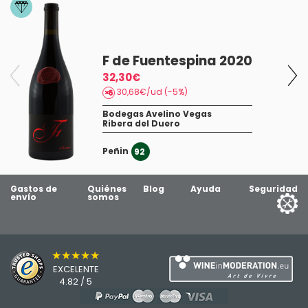
F de Fuentespina 2020
32,30€
30,68€/ud (-5%)
Bodegas Avelino Vegas
Ribera del Duero
Peñin
92
Gastos de
Quiénes
Blog
Ayuda
Seguridad
envío
somos
★★★★★
EXCELENTE
4.82 / 5