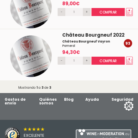
89,00€
-
+
COMPRAR
Château Bourgneuf 2022
Château Bourgneuf Vayron
93
Pomerol
94,30€
-
+
COMPRAR
Mostrando
1
a
3
de
3
Gastos de
Quiénes
Blog
Ayuda
Seguridad
envío
somos
★★★★★
EXCELENTE