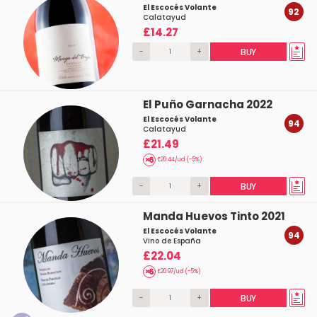
El Escocés Volante
92
Calatayud
£14.27
-
+
BUY
El Puño Garnacha 2022
El Escocés Volante
94
Calatayud
£21.49
£20.44/ud (-5%)
-
+
BUY
Manda Huevos Tinto 2021
El Escocés Volante
94
Vino de España
£22.04
£20.97/ud (-5%)
-
+
BUY