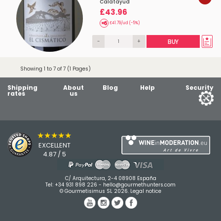
Calatayud
£43.96
£41.79/ud (-5%)
-
+
BUY
Showing 1 to 7 of 7 (1 Pages)
Shipping
About
Blog
Help
Security
rates
us
★★★★★
EXCELLENT
4.87 / 5
C/ Arquitectura, 2-4 08908 España
Tel:
+34 931 898 226
-
hello@gourmethunters.com
© Gourmetisimus SL 2026.
Legal notice