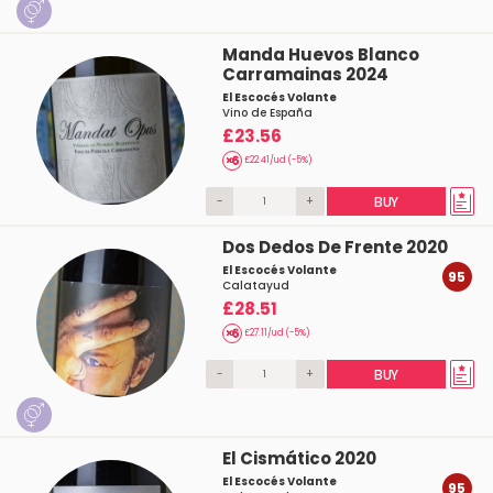
Manda Huevos Blanco
Carramainas 2024
El Escocés Volante
Vino de España
£23.56
£22.41/ud (-5%)
-
+
BUY
Dos Dedos De Frente 2020
El Escocés Volante
95
Calatayud
£28.51
£27.11/ud (-5%)
-
+
BUY
El Cismático 2020
El Escocés Volante
95