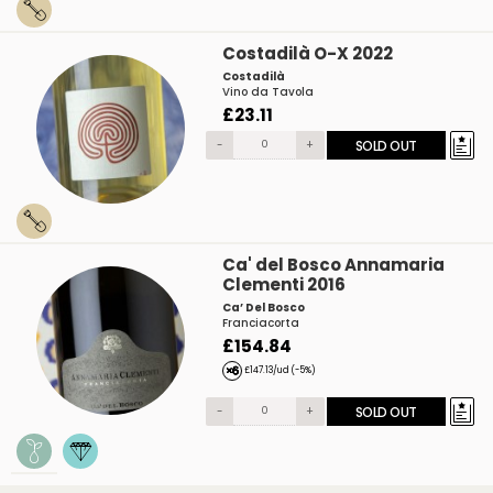
Costadilà O-X 2022
Costadilà
Vino da Tavola
£23.11
-
+
SOLD OUT
Ca' del Bosco Annamaria
Clementi 2016
Ca’ Del Bosco
Franciacorta
£154.84
£147.13/ud (-5%)
-
+
SOLD OUT