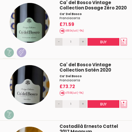
Ca' del Bosco Vintage
Collection Dosage Zéro 2020
Ca’ Del Bosco
Franciacorta
£71.59
£68.04/ud (-5%)
-
+
BUY
Ca' del Bosco Vintage
Collection Satèn 2020
Ca’ Del Bosco
Franciacorta
£73.72
£70.06/ud (-5%)
-
+
BUY
Costadilà Ernesto Cattel
2017 Magnum