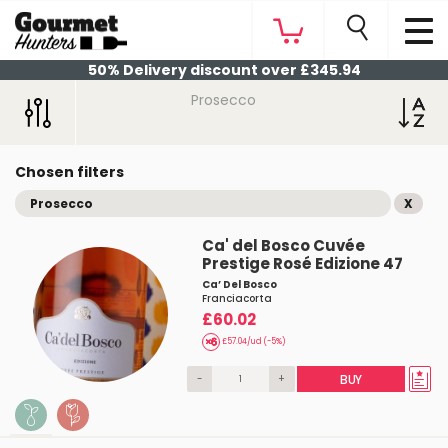
50% Delivery discount over £345.94
Prosecco
Chosen filters
Prosecco
X
Ca' del Bosco Cuvée
Prestige Rosé Edizione 47
Ca’ Del Bosco
Franciacorta
£60.02
£57.04/ud (-5%)
-
+
BUY