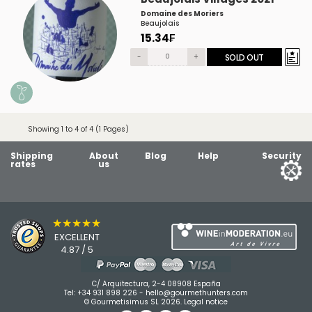
Domaine des Moriers
Beaujolais
15.34₣
-
+
SOLD OUT
Showing 1 to 4 of 4 (1 Pages)
Shipping
About
Blog
Help
Security
rates
us
★★★★★
EXCELLENT
4.87 / 5
C/ Arquitectura, 2-4 08908 España
Tel:
+34 931 898 226
-
hello@gourmethunters.com
© Gourmetisimus SL 2026.
Legal notice