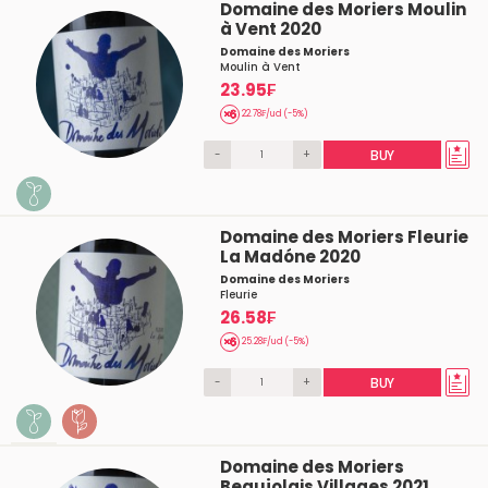
Domaine des Moriers Moulin
à Vent 2020
Domaine des Moriers
Moulin à Vent
23.95₣
22.78₣/ud (-5%)
-
+
BUY
Domaine des Moriers Fleurie
La Madóne 2020
Domaine des Moriers
Fleurie
26.58₣
25.28₣/ud (-5%)
-
+
BUY
Domaine des Moriers
Beaujolais Villages 2021