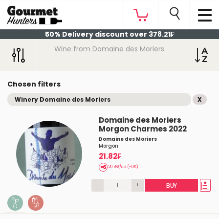
50% Delivery discount over 378.21₣
Wine from Domaine des Moriers
Chosen filters
Winery Domaine des Moriers
X
Domaine des Moriers
Morgon Charmes 2022
Domaine des Moriers
Morgon
21.82₣
20.76₣/ud (-5%)
-
+
BUY