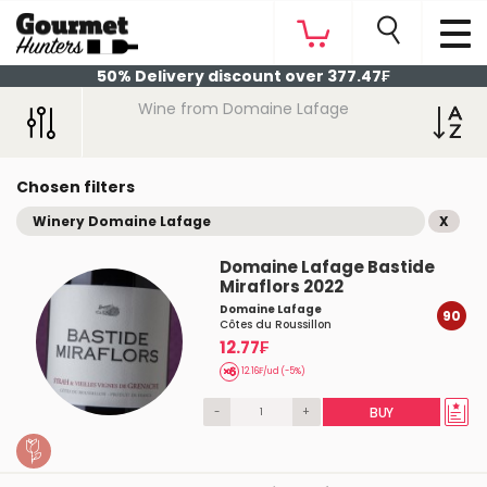
50% Delivery discount over 377.47₣
Wine from Domaine Lafage
Chosen filters
Winery Domaine Lafage
X
Domaine Lafage Bastide
Miraflors 2022
Domaine Lafage
90
Côtes du Roussillon
12.77₣
12.16₣/ud (-5%)
-
+
BUY