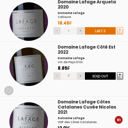
Domaine Lafage Arqueta
2020
Domaine Lafage
Collioure
18.46₣
-
+
LAST 3
Domaine Lafage Côté Est
2022
Domaine Lafage
Vin de Pays D'Oc
8.85₣
-
+
SOLD OUT
Domaine Lafage Côtes
Catalanes Cuvée Nicolas
2021
Domaine Lafage
91
VDP des Côtes Catalanes