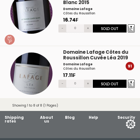
Blanc 2015
Domaine Lafage
Côtes du Roussillon
16.74₣
-
+
SOLD OUT
Domaine Lafage Côtes du
Roussillon Cuvée Léa 2019
Domaine Lafage
91
Côtes du Roussillon
17.11₣
-
+
SOLD OUT
Showing 1 to 8 of 8 (1 Pages)
Shipping
About
Blog
Help
Security
rates
us