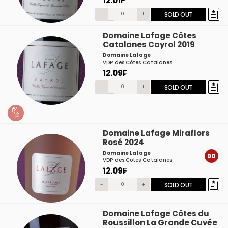
12.01₣
-
+
SOLD OUT
Domaine Lafage Côtes
Catalanes Cayrol 2019
Domaine Lafage
VDP des Côtes Catalanes
12.09₣
-
+
SOLD OUT
Domaine Lafage Miraflors
Rosé 2024
Domaine Lafage
90
VDP des Côtes Catalanes
12.09₣
-
+
SOLD OUT
Domaine Lafage Côtes du
Roussillon La Grande Cuvée