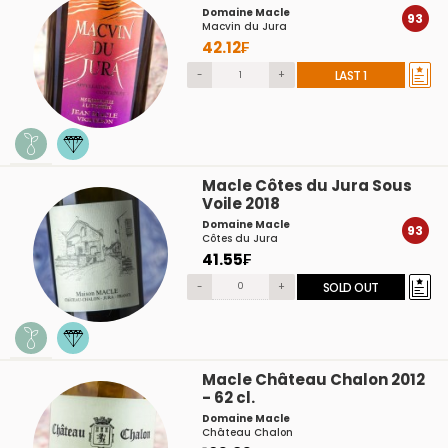
Domaine Macle
93
Macvin du Jura
42.12₣
-
+
LAST 1
Macle Côtes du Jura Sous
Voile 2018
Domaine Macle
93
Côtes du Jura
41.55₣
-
+
SOLD OUT
Macle Château Chalon 2012
- 62 cl.
Domaine Macle
Château Chalon