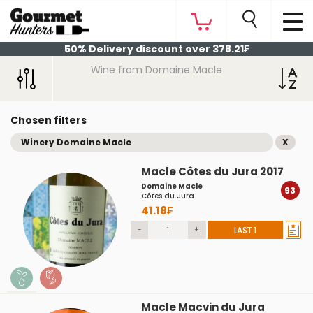
50% Delivery discount over 378.21₣
Wine from Domaine Macle
Chosen filters
Winery Domaine Macle
X
Macle Côtes du Jura 2017
Domaine Macle
93
Côtes du Jura
41.18₣
-
+
LAST 1
Macle Macvin du Jura