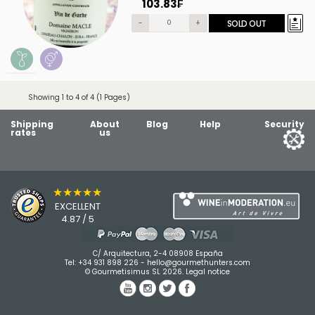
103.83₣
-
+
SOLD OUT
Showing 1 to 4 of 4 (1 Pages)
Shipping
About
Blog
Help
Security
rates
us
★★★★★
EXCELLENT
4.87 / 5
C/ Arquitectura, 2-4 08908 España
Tel:
+34 931 898 226
-
hello@gourmethunters.com
© Gourmetisimus SL 2026.
Legal notice