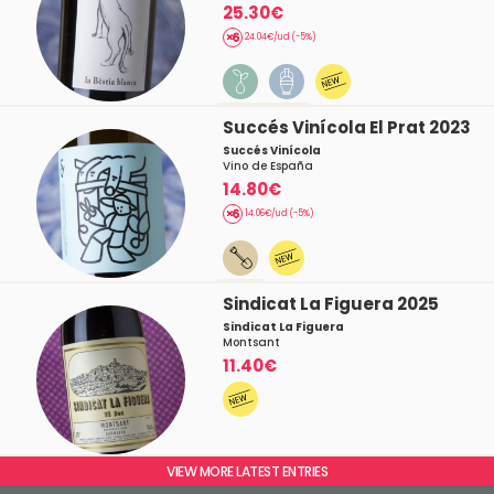
25.30€
24.04€/ud (-5%)
Succés Vinícola El Prat 2023
Succés Vinícola
Vino de España
14.80€
14.06€/ud (-5%)
Sindicat La Figuera 2025
Sindicat La Figuera
Montsant
11.40€
VIEW MORE LATEST ENTRIES