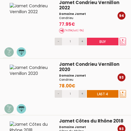
Jamet Condrieu Vernillon
2022
Domaine Jamet
94
Condrieu
77.95€
74.05€/ud (-5%)
-
+
BUY
Jamet Condrieu Vernillon
2020
Domaine Jamet
93
Condrieu
78.00€
-
+
LAST 4
Jamet Côtes du Rhône 2018
Domaine Jamet
93