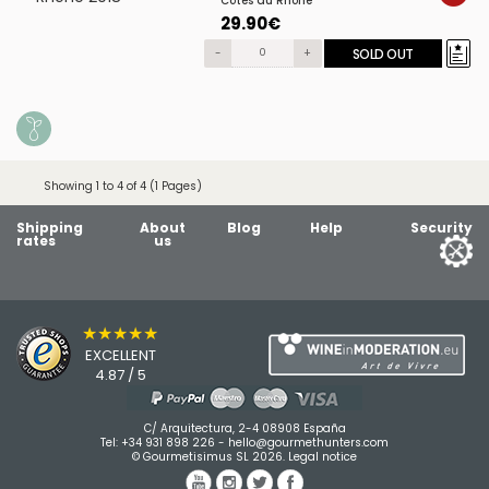
Côtes du Rhône
29.90€
-
+
SOLD OUT
Showing 1 to 4 of 4 (1 Pages)
Shipping
About
Blog
Help
Security
rates
us
★★★★★
EXCELLENT
4.87 / 5
C/ Arquitectura, 2-4 08908 España
Tel:
+34 931 898 226
-
hello@gourmethunters.com
© Gourmetisimus SL 2026.
Legal notice