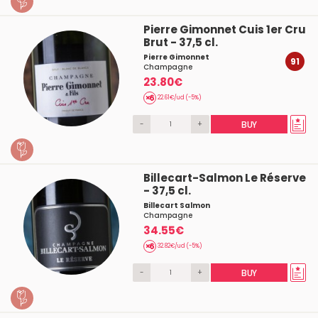
Pierre Gimonnet Cuis 1er Cru
Brut - 37,5 cl.
Pierre Gimonnet
91
Champagne
23.80€
22.61€/ud (-5%)
-
+
BUY
Billecart-Salmon Le Réserve
- 37,5 cl.
Billecart Salmon
Champagne
34.55€
32.82€/ud (-5%)
-
+
BUY