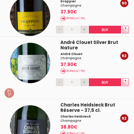
Drappier
90
Champagne
37.90€
36.00€/ud (-5%)
-
+
BUY
André Clouet Silver Brut
Nature
André Clouet
92
Champagne
37.90€
36.00€/ud (-5%)
-
+
BUY
Charles Heidsieck Brut
Réserve - 37,5 cl.
Charles Heidsieck
92
Champagne
38.80€
36.86€/ud (-5%)