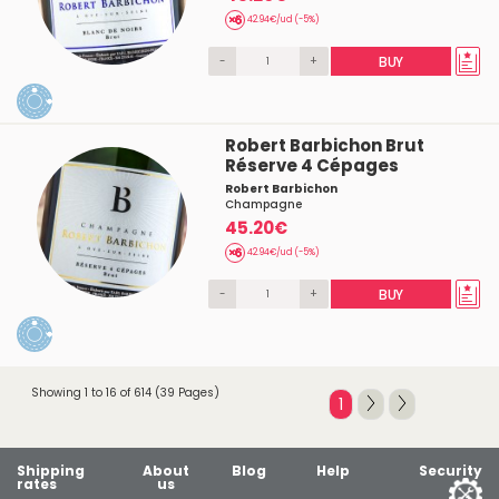
42.94€/ud (-5%)
-
+
BUY
Robert Barbichon Brut
Réserve 4 Cépages
Robert Barbichon
Champagne
45.20€
42.94€/ud (-5%)
-
+
BUY
Showing 1 to 16 of 614 (39 Pages)
1
Shipping
About
Blog
Help
Security
rates
us