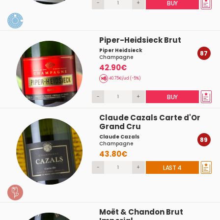
-
+
BUY
Piper-Heidsieck Brut
Piper Heidsieck
87
Champagne
42.90€
40.75€/ud (-5%)
-
+
BUY
Claude Cazals Carte d'Or
Grand Cru
Claude Cazals
89
Champagne
43.80€
-
+
LAST 4
Moët & Chandon Brut