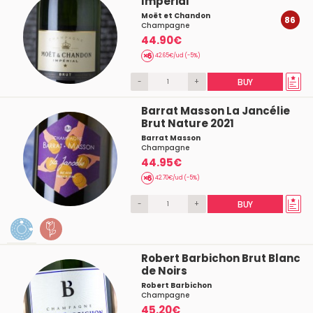
Imperial
Moët et Chandon
86
Champagne
44.90€
42.65€/ud (-5%)
-
+
BUY
Barrat Masson La Jancélie
Brut Nature 2021
Barrat Masson
Champagne
44.95€
42.70€/ud (-5%)
-
+
BUY
Robert Barbichon Brut Blanc
de Noirs
Robert Barbichon
Champagne
45.20€