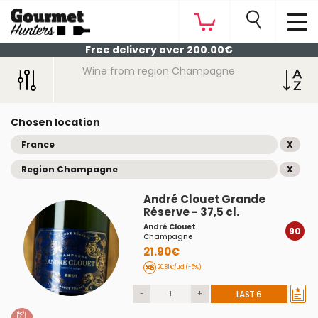
Free delivery over 200.00€
Wine from region Champagne
Chosen location
France
X
Region Champagne
X
André Clouet Grande
Réserve - 37,5 cl.
André Clouet
90
Champagne
21.90€
20.81€/ud (-5%)
-
+
LAST 6