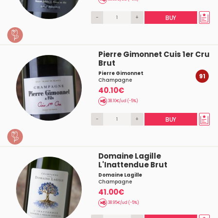
-
+
BUY
Pierre Gimonnet Cuis 1er Cru
Brut
Pierre Gimonnet
91
Champagne
40.10€
38.10€/ud (-5%)
-
+
BUY
Domaine Lagille
L'Inattendue Brut
Domaine Lagille
Champagne
41.00€
38.95€/ud (-5%)