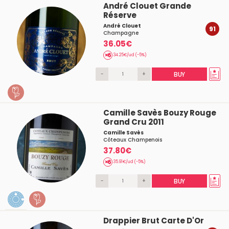
André Clouet Grande
Réserve
André Clouet
91
Champagne
36.05€
34.25€/ud (-5%)
-
+
BUY
Camille Savès Bouzy Rouge
Grand Cru 2011
Camille Savès
Côteaux Champenois
37.80€
35.91€/ud (-5%)
-
+
BUY
Drappier Brut Carte D'Or